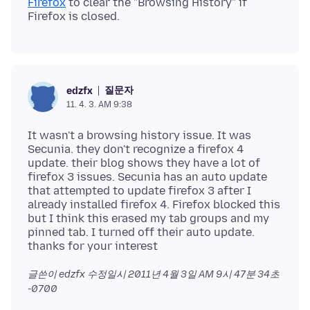
Firefox
to clear the "Browsing History" if
질문자
edzfx
11. 4. 3. AM 9:38
It wasn't a browsing history issue. It was
Secunia. they don't recognize a firefox 4
update. their blog shows they have a lot of
firefox 3 issues. Secunia has an auto update
that attempted to update firefox 3 after I
already installed firefox 4. Firefox blocked this
but I think this erased my tab groups and my
pinned tab. I turned off their auto update.
글쓴이 edzfx 수정일시
2011년 4월 3일 AM 9시 47분 34초
-0700