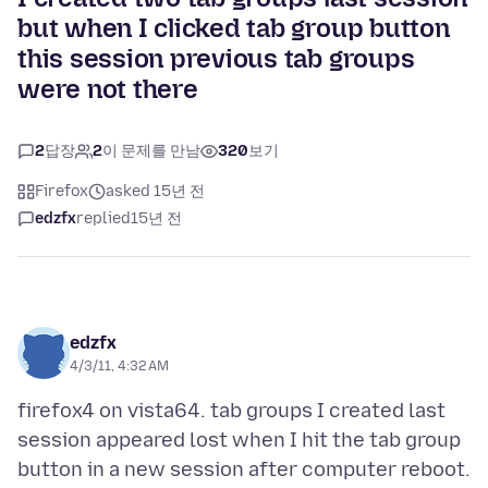
but when I clicked tab group button
this session previous tab groups
were not there
2
답장
2
이 문제를 만남
320
보기
Firefox
asked 15년 전
edzfx
replied
15년 전
edzfx
4/3/11, 4:32 AM
firefox4 on vista64. tab groups I created last
session appeared lost when I hit the tab group
button in a new session after computer reboot.