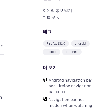
이메일 통보 받기
피드 구독
태그
Firefox 131.0
android
 전
mobile
settings
더 보기
Android navigation bar
and Firefox navigation
bar color
on
Navigation bar not
hidden when watching