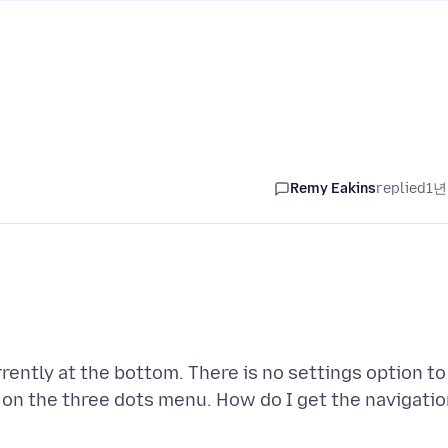
Remy Eakins
replied
1년
rently at the bottom. There is no settings option to
p on the three dots menu. How do I get the navigati