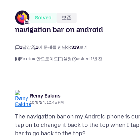
Solved
보존
navigation bar on android
1
답장
1
이 문제를 만남
319
보기
Firefox 안드로이드
설정
asked 1년 전
Remy Eakins
10/9/24, 10:45 PM
The navigation bar on my Android phone is cur
tap on to change it back to the top when I ta