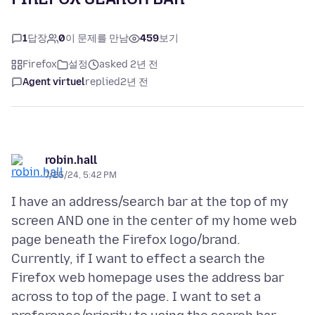
1
답장
0
이 문제를 만남
459
보기
Firefox
설정
asked 2년 전
Agent virtuel
replied
2년 전
robin.hall
7/25/24, 5:42 PM
I have an address/search bar at the top of my
screen AND one in the center of my home web
page beneath the Firefox logo/brand.
Currently, if I want to effect a search the
Firefox web homepage uses the address bar
across to top of the page. I want to set a