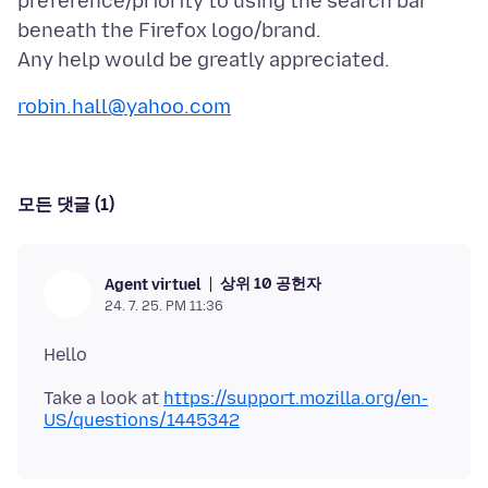
preference/priority to using the search bar
beneath the Firefox logo/brand.
robin.hall@yahoo.com
모든 댓글 (1)
상위 10 공헌자
Agent virtuel
24. 7. 25. PM 11:36
Take a look at
https://support.mozilla.org/en-
US/questions/1445342