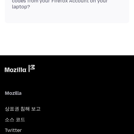
codes from your Firefox Account on your
Mozilla
상표권 침해 보고
소스 코드
Twitter