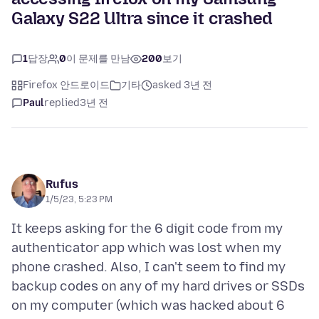
Galaxy S22 Ultra since it crashed
1
답장
0
이 문제를 만남
200
보기
Firefox 안드로이드
기타
asked 3년 전
Paul
replied
3년 전
Rufus
1/5/23, 5:23 PM
It keeps asking for the 6 digit code from my
authenticator app which was lost when my
phone crashed. Also, I can't seem to find my
backup codes on any of my hard drives or SSDs
on my computer (which was hacked about 6