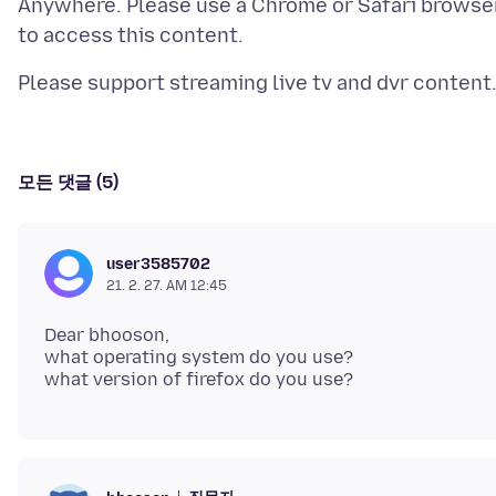
Anywhere. Please use a Chrome or Safari browse
모든 댓글 (5)
user3585702
21. 2. 27. AM 12:45
Dear bhooson,
what operating system do you use?