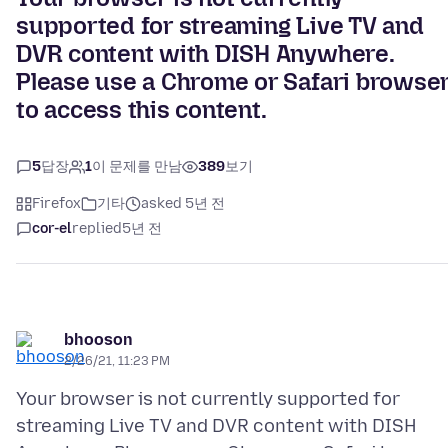
supported for streaming Live TV and
DVR content with DISH Anywhere.
Please use a Chrome or Safari browse
to access this content.
5
답장
1
이 문제를 만남
389
보기
Firefox
기타
asked 5년 전
cor-el
replied
5년 전
bhooson
2/26/21, 11:23 PM
Your browser is not currently supported for
streaming Live TV and DVR content with DISH