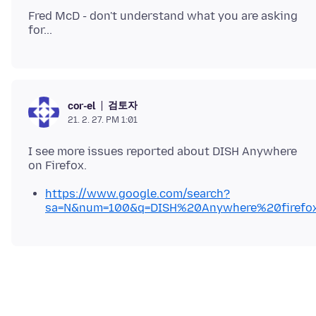
Fred McD - don't understand what you are asking
검토자
cor-el
21. 2. 27. PM 1:01
I see more issues reported about DISH Anywhere
https://www.google.com/search?
sa=N&num=100&q=DISH%20Anywhere%20firefo