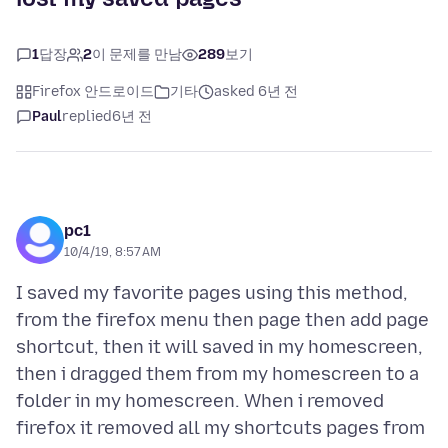
1
답장
2
이 문제를 만남
289
보기
Firefox 안드로이드
기타
asked 6년 전
Paul
replied
6년 전
pc1
10/4/19, 8:57 AM
I saved my favorite pages using this method,
from the firefox menu then page then add page
shortcut, then it will saved in my homescreen,
then i dragged them from my homescreen to a
folder in my homescreen. When i removed
firefox it removed all my shortcuts pages from