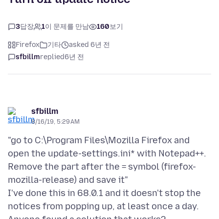
3
답장
1
이 문제를 만남
160
보기
Firefox
기타
asked 6년 전
sfbillm
replied
6년 전
sfbillm
8/16/19, 5:29 AM
"go to C:\Program Files\Mozilla Firefox and
open the update-settings.ini* with Notepad++.
Remove the part after the = symbol (firefox-
mozilla-release) and save it"
I've done this in 68.0.1 and it doesn't stop the
notices from popping up, at least once a day.