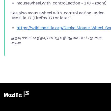
mousewheel.with_control.action = 1 (3 = zoom)
See also mousewheel.with_control.action under
https://wiki.mozilla.org/Gecko:Mouse_Wheel_Scr
글쓴이 cor-el 수정일시
2019년 8월 9일 AM 10시 7분 28초
-0700