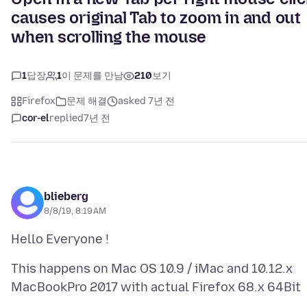
causes original Tab to zoom in and out
when scrolling the mouse
1
답장
1
이 문제를 만남
210
보기
Firefox
문제 해결
asked 7년 전
cor-el
replied
7년 전
blieberg
8/8/19, 8:19 AM
This happens on Mac OS 10.9 / iMac and 10.12.x