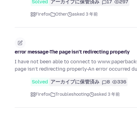
Solved
アーカイブに保管済み
17
297
Firefox
Other
asked 3 年前
error message-The page isn’t redirecting properly
I have not been able to connect to www.paperbacks
page isn’t redirecting properly-An error occurred d
Solved
アーカイブに保管済み
8
336
Firefox
Troubleshooting
asked 3 年前