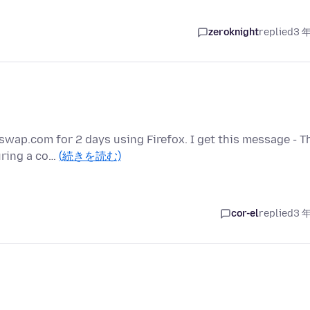
zeroknight
replied
3 
wap.com for 2 days using Firefox. I get this message - T
uring a co…
(続きを読む)
cor-el
replied
3 