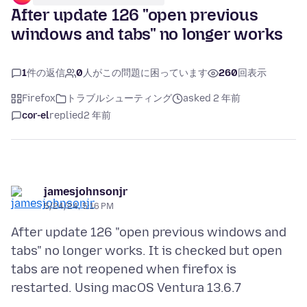
After update 126 "open previous
windows and tabs" no longer works
1
件の返信
0
人がこの問題に困っています
260
回表示
Firefox
トラブルシューティング
asked 2 年前
cor-el
replied
2 年前
jamesjohnsonjr
5/24/24, 5:16 PM
After update 126 "open previous windows and
tabs" no longer works. It is checked but open
tabs are not reopened when firefox is