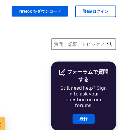
Firefox をダウンロード
登録/ログイン
フォーラムで質問
する
Still need help? Sign
in to ask your
question on our
forums.
続行