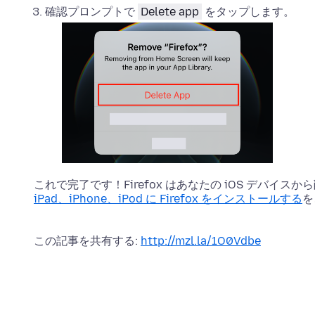
確認プロンプトで
Delete app
をタップします。
これで完了です！Firefox はあなたの iOS デバ
iPad、iPhone、iPod に Firefox をインストールする
を
この記事を共有する:
http://mzl.la/1O0Vdbe