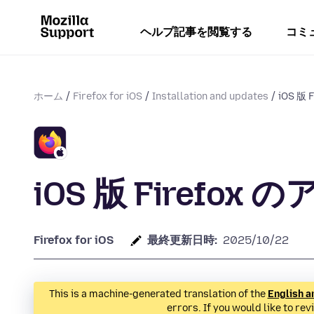
ヘルプ記事を閲覧する
コミ
ホーム
Firefox for iOS
Installation and updates
iOS 版
iOS 版 Firefo
Firefox for iOS
最終更新日時:
2025/10/22
This is a machine-generated translation of the
English a
errors. If you would like to rev