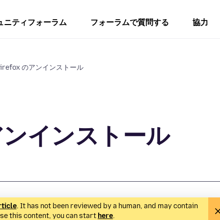
ュニティフォーラム
フォーラムで質問する
協力
 Firefox のアンインストール
x のアンインストール
rticle
. It has not been reviewed by a human, and may contain
ise this content, you can start
here
.