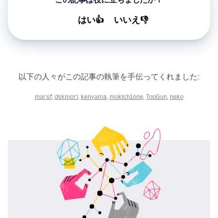
はい👍
いいえ👎
以下の人々がこの記事の執筆を手伝ってくれました:
marsf
,
dskmori
,
kenyama
,
mokich1one
,
TopGun
,
neko