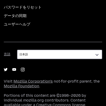
パスワードをリセット
データの同期
ユーザーヘルプ
言
言語
語
Visit
Mozilla Corporation's
not-for-profit parent, the
Mozilla Foundation
.
Portions of this content are ©1998–2026 by
individual mozilla.org contributors. Content
available under a
Creative Commons license
.