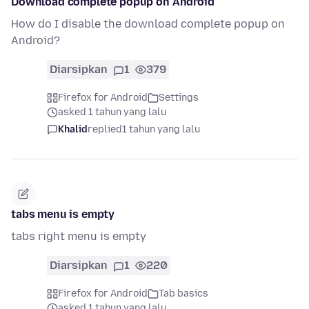
Download complete popup on Android
How do I disable the download complete popup on
Android?
Diarsipkan
1
379
Firefox for Android
Settings
asked 1 tahun yang lalu
Khalid
replied
1 tahun yang lalu
tabs menu is empty
tabs right menu is empty
Diarsipkan
1
220
Firefox for Android
Tab basics
asked 1 tahun yang lalu