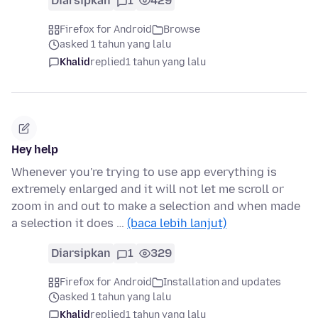
Diarsipkan
1
429
Firefox for Android
Browse
asked 1 tahun yang lalu
Khalid
replied
1 tahun yang lalu
Hey help
Whenever you're trying to use app everything is
extremely enlarged and it will not let me scroll or
zoom in and out to make a selection and when made
a selection it does …
(baca lebih lanjut)
Diarsipkan
1
329
Firefox for Android
Installation and updates
asked 1 tahun yang lalu
Khalid
replied
1 tahun yang lalu