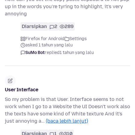
up in the words you're tyring to highlight, it's very
annoying
Diarsipkan
2
289
Firefox for Android
Settings
asked 1 tahun yang lalu
SuMo Bot
replied
1 tahun yang lalu
User Interface
So my problem is that User. Interface seems to not
work when I go to a Website the UI Doesn't work also
the texts have some kind of White texture And it's
just annoying a…
(baca lebih lanjut)
Diarsipkan
1
310