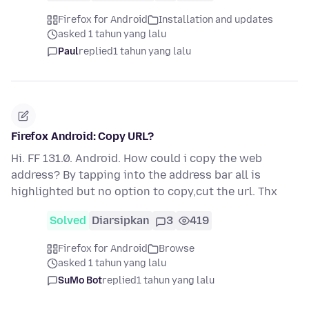
Firefox for Android
Installation and updates
asked 1 tahun yang lalu
Paul
replied
1 tahun yang lalu
Firefox Android: Copy URL?
Hi. FF 131.0. Android. How could i copy the web
address? By tapping into the address bar all is
highlighted but no option to copy,cut the url. Thx
Solved
Diarsipkan
3
419
Firefox for Android
Browse
asked 1 tahun yang lalu
SuMo Bot
replied
1 tahun yang lalu