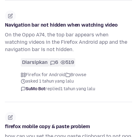
Navigation bar not hidden when watching video
On the Oppo A74, the top bar appears when
watching videos in the Firefox Android app and the
navigation bar is not hidden.
Diarsipkan
6
519
Firefox for Android
Browse
asked 1 tahun yang lalu
SuMo Bot
replied
1 tahun yang lalu
firefox mobile copy & paste problem
how can you set the copy paste clipboard to not pop