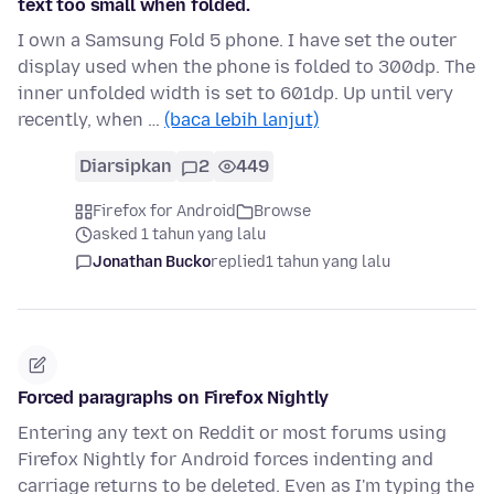
text too small when folded.
I own a Samsung Fold 5 phone. I have set the outer
display used when the phone is folded to 300dp. The
inner unfolded width is set to 601dp. Up until very
recently, when …
(baca lebih lanjut)
Diarsipkan
2
449
Firefox for Android
Browse
asked 1 tahun yang lalu
Jonathan Bucko
replied
1 tahun yang lalu
Forced paragraphs on Firefox Nightly
Entering any text on Reddit or most forums using
Firefox Nightly for Android forces indenting and
carriage returns to be deleted. Even as I'm typing the