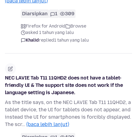
(baca lebih lanjut)
Diarsipkan
1
309
Firefox for Android
Browse
asked 1 tahun yang lalu
Khalid
replied
1 tahun yang lalu
NEC LAVIE Tab T11 11QHD2 does not have a tablet-
friendly UI & The support site does not work if the
language setting is Japanese.
As the title says, on the NEC LAVIE Tab T11 11QHD2, a
tablet device, the UI for tablets does not appear, and
instead the UI for smartphones is forcibly displayed.
The scr…
(baca lebih lanjut)