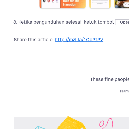
Ketika pengunduhan selesai, ketuk tombol
Ope
Share this article:
http://mzl.la/1Ob2t2V
These fine people
Tsani