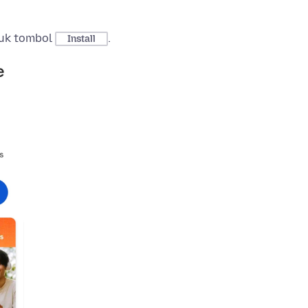
tuk tombol
.
Install