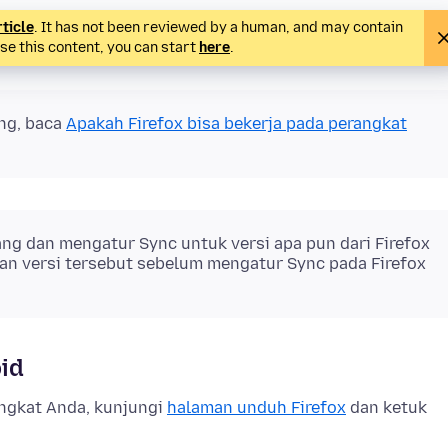
rticle
. It has not been reviewed by a human, and may contain
ise this content, you can start
here
.
ng, baca
Apakah Firefox bisa bekerja pada perangkat
g dan mengatur Sync untuk versi apa pun dari Firefox
lan versi tersebut sebelum mengatur Sync pada Firefox
id
ngkat Anda, kunjungi
halaman unduh Firefox
dan ketuk