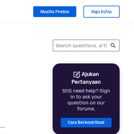
Mozilla Firefox
Sign In/Up
Ajukan
Pertanyaan
Still need help? Sign
in to ask your
question on our
forums.
Cara Berkontribusi