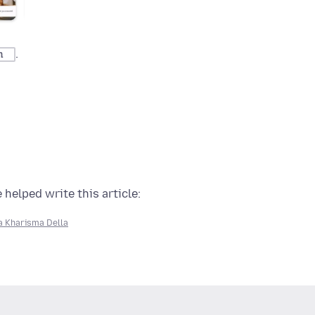
.
n
 helped write this article:
a Kharisma Della