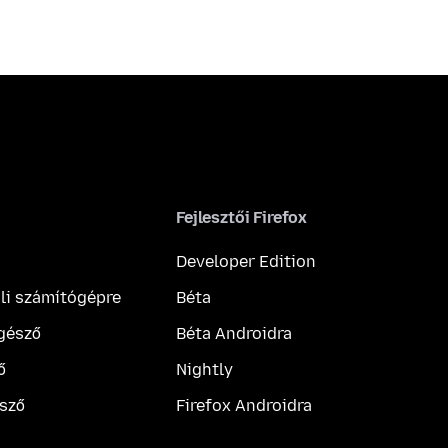
Fejlesztői Firefox
Developer Edition
ali számítógépre
Béta
gésző
Béta Androidra
ő
Nightly
sző
Firefox Androidra