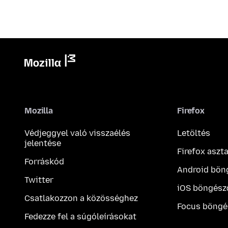
Mozilla
Firefox
Védjeggyel való visszaélés
Letöltés
jelentése
Firefox aszt
Forráskód
Android bön
Twitter
iOS böngész
Csatlakozzon a közösséghez
Focus böngé
Fedezze fel a súgóleírásokat