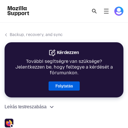
Backup, recovery, and sync
Kérdezzen
További segítségre van szüksége?
Jelentkezzen be, hogy feltegye a kérdését a
fórumunkon.
Folytatás
Leírás testreszabása