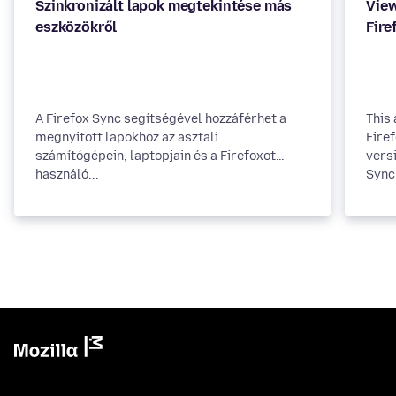
Szinkronizált lapok megtekintése más
View
A Firefox Sync segítségével hozzáférhet a
This 
megnyitott lapokhoz az asztali
Fire
számítógépein, laptopjain és a Firefoxot
versi
használó...
Sync 