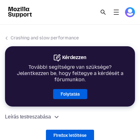
Crashing and slow performance
Kérdezzen
További segítségre van szüksége?
Jelentkezzen be, hogy feltegye a kérdését a
fórumunkon.
Folytatás
Leírás testreszabása
Firefox letöltése