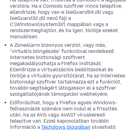
verzióra. Ha a Comodo szoftver nincs telepítve,
ellenőrizze, hogy van-e
IseGuard64.dll
vagy
IseGuard32.dll
nevű fájl a
C:\Windows\system32\
mappában vagy a
rendszermeghajtón, és ha igen, törölje ezeket
manuálisan.
A ZoneAlarm bizonyos verziói, vagy más,
"virtuális böngészés" funkcióval rendelkező
internetes biztonsági szoftvert
megakadályozhatja a Firefox indítását.
Ellenőrizze a virtualizációs beállításokat és
törölje a virtuális gyorsítótárat, ha az internetes
biztonsági szoftver tartalmazza ezt a funkciót,
további segítségért látogasson el a szoftver
szolgáltatójának támogatási webhelyére.
Előfordulhat, hogy a Firefox egyes Windows-
felhasználók számára nem indul el a frissítés
után, ha az AVG vagy AVAST víruskereső
telepítve van. Ezzel kapcsolatban további
információ a
Techdows blogjában
olvasható.