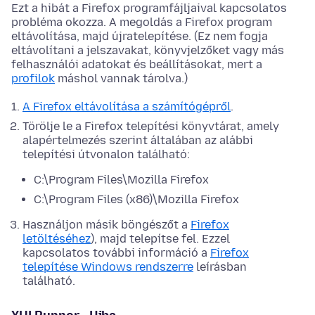
Ezt a hibát a Firefox programfájljaival kapcsolatos
probléma okozza. A megoldás a Firefox program
eltávolítása, majd újratelepítése. (Ez nem fogja
eltávolítani a jelszavakat, könyvjelzőket vagy más
felhasználói adatokat és beállításokat, mert a
profilok
máshol vannak tárolva.)
A Firefox eltávolítása a számítógépről
.
Törölje le a Firefox telepítési könyvtárat, amely
alapértelmezés szerint általában az alábbi
telepítési útvonalon található:
C:\Program Files\Mozilla Firefox
C:\Program Files (x86)\Mozilla Firefox
Használjon másik böngészőt a
Firefox
letöltéséhez
), majd telepítse fel. Ezzel
kapcsolatos további információ a
Firefox
telepítése Windows rendszerre
leírásban
található.