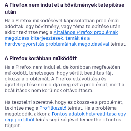
A Firefox nem indul el a bővítmények telepítése
után
Ha a Firefox működésével kapcsolatban problémái
adódtak, egy bővítmény, vagy téma telepítése után,
akkor tekintse meg a
Általános Firefox problémák
megoldása kiterjesztések, témák és a
hardvergyorsítás problémáinak megoldásával
leírást.
A Firefox korábban működött
Ha a Firefox nem indul el, de korábban megfelelően
működött, lehetséges, hogy sérült beállítás fájl
okozza a problémát. A Firefox eltávolítása és
újratelepítése nem oldja meg ezt a problémát, mert a
beállítások nem kerülnek eltávolításra.
Ha tesztelni szeretné, hogy ez okozza-e a problémát,
tekintse meg a
Profilkezelő
leírást. Ha a probléma
megoldódik, akkor a
Fontos adatok helyreállítása egy
régi profilból
leírás segítségével lementheti fontos
fájljait.