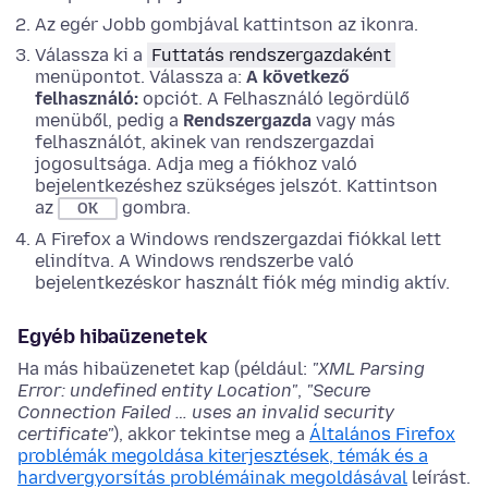
Az egér Jobb gombjával kattintson az ikonra.
Válassza ki a
Futtatás rendszergazdaként
menüpontot. Válassza a:
A következő
felhasználó:
opciót. A Felhasználó legördülő
menüből, pedig a
Rendszergazda
vagy más
felhasználót, akinek van rendszergazdai
jogosultsága. Adja meg a fiókhoz való
bejelentkezéshez szükséges jelszót. Kattintson
az
gombra.
OK
A Firefox a Windows rendszergazdai fiókkal lett
elindítva. A Windows rendszerbe való
bejelentkezéskor használt fiók még mindig aktív.
Egyéb hibaüzenetek
Ha más hibaüzenetet kap (például:
"XML Parsing
Error: undefined entity Location"
,
"Secure
Connection Failed … uses an invalid security
certificate"
), akkor tekintse meg a
Általános Firefox
problémák megoldása kiterjesztések, témák és a
hardvergyorsítás problémáinak megoldásával
leírást.