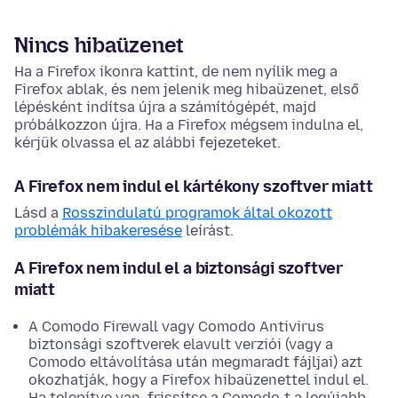
Nincs hibaüzenet
Ha a Firefox ikonra kattint, de nem nyílik meg a
Firefox ablak, és nem jelenik meg hibaüzenet, első
lépésként indítsa újra a számítógépét, majd
próbálkozzon újra. Ha a Firefox mégsem indulna el,
kérjük olvassa el az alábbi fejezeteket.
A Firefox nem indul el kártékony szoftver miatt
Lásd a
Rosszindulatú programok által okozott
problémák hibakeresése
leírást.
A Firefox nem indul el a biztonsági szoftver
miatt
A Comodo Firewall vagy Comodo Antivirus
biztonsági szoftverek elavult verziói (vagy a
Comodo eltávolítása után megmaradt fájljai) azt
okozhatják, hogy a Firefox hibaüzenettel indul el.
Ha telepítve van, frissítse a Comodo-t a legújabb