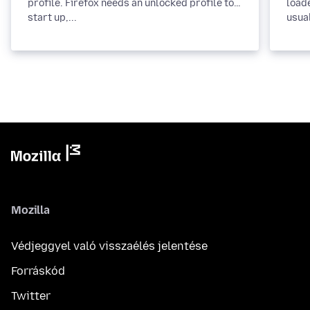
profile. Firefox needs an unlocked profile to
loade
start up,...
usua
Mozilla
Védjeggyel való visszaélés jelentése
Forráskód
Twitter