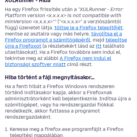
XULRunner - Hiba
Ha egy Firefox frissítés után a
"XULRunner - Error:
Platform version <x.x.x.x> is not compatible with
minVersion <x.x.x.x>""
("<x.x.x.x>" a verziószámtól
függ) üzenetet látja,
töltse le a Firefox telepítőjét
,
mentse az asztalra vagy más helyre,
távolítsa el a
Firefox programot a számítógépéről
, majd
telepítse
újra a Firefoxot
(a részletekért lásd az
itt
található
utasításokat).
Ha a Firefox továbbra sem indul el,
tekintse meg az alábbi
A Firefox nem indul el
biztonsági szoftver miatt
című részt.
Hiba történt a fájl megnyitásakor…
Ha a fenti hibát a Firefox Windows rendszeren
történő indításakor kapja, akkor a Firefoxnak
adminisztrátorként kell bejelentkeznie. Indítsa újra a
számítógépet, vagy ha rendszergazdai fiókkal
rendelkezik, akkor futtassa a programot
rendszergazdaként.
Keresse meg a
firefox.exe
programfájlt a Firefox
telepítési mappájában.