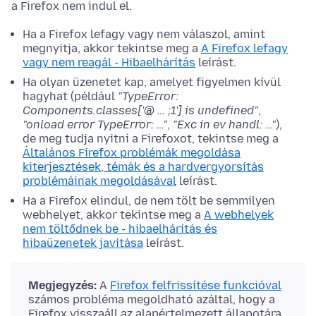
a Firefox nem indul el.
Ha a Firefox lefagy vagy nem válaszol, amint
megnyitja, akkor tekintse meg a
A Firefox lefagy
vagy nem reagál - Hibaelhárítás
leírást.
Ha olyan üzenetet kap, amelyet figyelmen kívül
hagyhat (például
"TypeError:
Components.classes['@ … ;1'] is undefined"
,
"onload error TypeError: …"
,
"Exc in ev handl: …"
),
de meg tudja nyitni a Firefoxot, tekintse meg a
Általános Firefox problémák megoldása
kiterjesztések, témák és a hardvergyorsítás
problémáinak megoldásával
leírást.
Ha a Firefox elindul, de nem tölt be semmilyen
webhelyet, akkor tekintse meg a
A webhelyek
nem töltődnek be - hibaelhárítás és
hibaüzenetek javítása
leírást.
Megjegyzés:
A
Firefox felfrissítése funkcióval
számos probléma megoldható azáltal, hogy a
Firefox visszaáll az alapértelmezett állapotára,