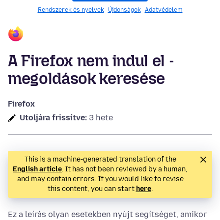
Rendszerek és nyelvek
Újdonságok
Adatvédelem
A Firefox nem indul el -
megoldások keresése
Firefox
Utoljára frissítve:
3 hete
This is a machine-generated translation of the
English article
. It has not been reviewed by a human,
and may contain errors. If you would like to revise
this content, you can start
here
.
Ez a leírás olyan esetekben nyújt segítséget, amikor