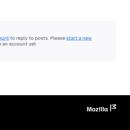
ount
to reply to posts. Please
start a new
e an account yet.