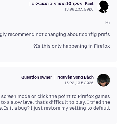
מפקח
10 התורמים המובילים
Paul
10.5.2026, 13:08
Hi
ngly recommend not changing about:config prefs.
Is this only happening in Firefox?
Question owner
Nguyễn Song Bách
10.5.2026, 15:22
 screen mode or click the point to Firefox games
 a slow level that's difficult to play. I tried the
Is it a bug? I just restore my setting to default