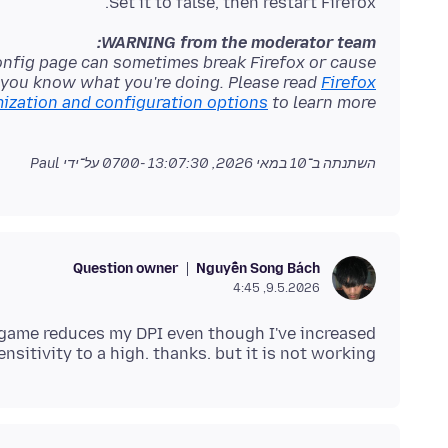
Set it to false, then restart Firefox.
WARNING from the moderator team:
onfig page can sometimes break Firefox or cause
f you know what you're doing. Please read
Firefox
zation and configuration options
to learn more.
השתנתה ב־
10 במאי 2026, 13:07:30 -0700
על־ידי Paul
Question owner
Nguyễn Song Bách
9.5.2026, 4:45
e game reduces my DPI even though I've increased
nsitivity to a high. thanks. but it is not working