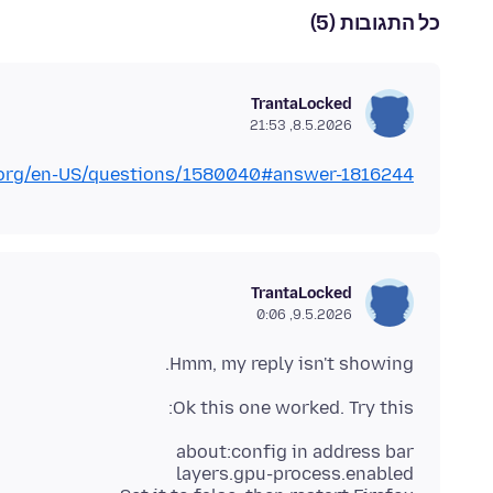
כל התגובות (5)
TrantaLocked
8.5.2026, 21:53
a.org/en-US/questions/1580040#answer-1816244
TrantaLocked
9.5.2026, 0:06
Hmm, my reply isn't showing.
Ok this one worked. Try this: