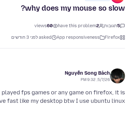
why does my mouse so slow?
5
תגובות
2
have this problem
60
views
Firefox
App responsiveness
asked לפני 3 חודשים
Nguyễn Song Bách
5/7/26, 9:32 PM
played fps games or any game on firefox, it is
e fast like my desktop btw I use ubuntu linux . :(