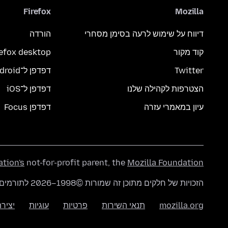
Firefox
Mozilla
דיווח על שימוש לרעה בסימן מסחרי
הורדה
קוד מקור
refox desktop
Twitter
דפדפן ל־Android
הצטרפות לקהילה שלנו
דפדפן ל־iOS
עיון במאמרי עזרה
דפדפן Focus
ation's
not-for-profit parent, the
Mozilla Foundation
הזכויות של חלקים מתוכן זה שמורות ©1998–2026 לתורמים של mozilla.org. התוכן זמין תחת
mozilla.org
תנאי השירות
פרטיות
עוגיות
יציר