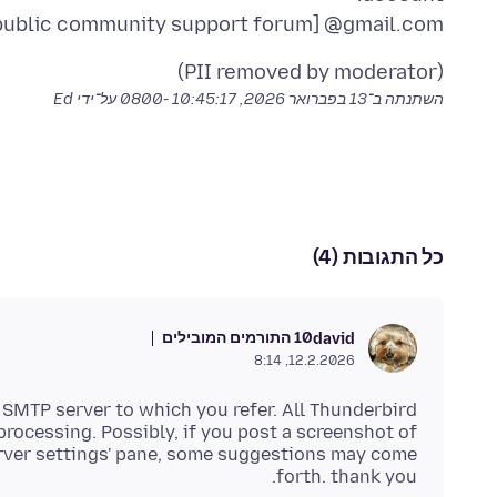
m public community support forum] @gmail.com
(PII removed by moderator)
השתנתה ב־
13 בפברואר 2026, 10:45:17 -0800
על־ידי Ed
כל התגובות (4)
10 התורמים המובילים
david
12.2.2026, 8:14
 SMTP server to which you refer. All Thunderbird
processing. Possibly, if you post a screenshot of
erver settings' pane, some suggestions may come
forth. thank you.