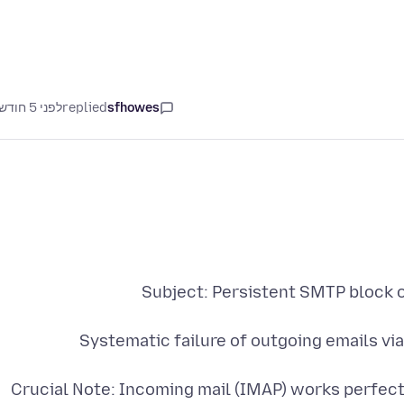
sfhowes
replied
לפני 5 חודשים
Systematic failure of outgoing emails vi
Crucial Note: Incoming mail (IMAP) works perfectl