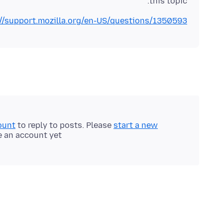
this topic:
://support.mozilla.org/en-US/questions/1350593
ount
to reply to posts. Please
start a new
e an account yet.