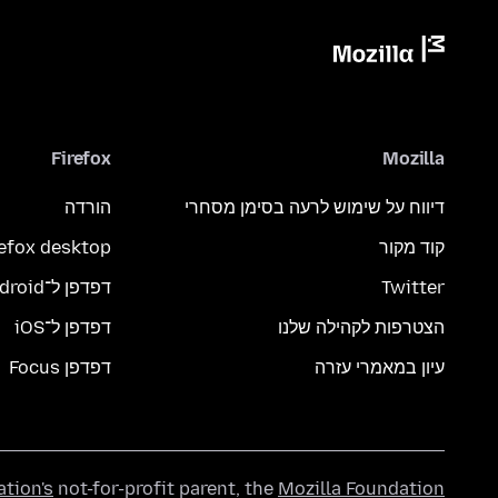
Firefox
Mozilla
דיווח על שימוש לרעה בסימן מסחרי
הורדה
קוד מקור
refox desktop
Twitter
דפדפן ל־Android
הצטרפות לקהילה שלנו
דפדפן ל־iOS
עיון במאמרי עזרה
דפדפן Focus
ation's
not-for-profit parent, the
Mozilla Foundation