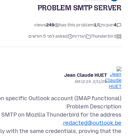
PROBLEM SMTP SERVER
4
תגובות
1
has this problem
249
views
Thunderbird
הגדרות
asked לפני 5 חודשים
Jean Claude HUET
2/11/26, 12:24 AM
a SMTP on Mozilla Thunderbird for the address
redacted@outlook.be
y with the same credentials, proving that the