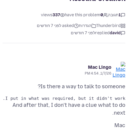
1
תגובה
0
have this problem
337
views
Thunderbird
הגדרות
asked לפני 7 חודשים
david
replied
לפני 7 חודשים
Mac Lingo
1/7/26, 4:54 PM
Is there a way to talk to someone?
I put in what was required, but it didn't work.

And after that, I don't have a clue what to do
next.