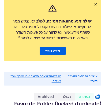
יש להימנע מהונאות תמיכה.
לעולם לא נבקש ממך
להתקשר או לשלוח הודעת טקסט למספר טלפון או
לשתף מידע אישי. נא לדווח על כל פעילות חשודה
באמצעות האפשרות ״דיווח על שימוש לרעה״.
מידע נוסף
אשכול זה נסגר והועבר
נא לשאול שאלה חדשה אם יש לך צורך
לארכיון.
בעזרה.
נפתרה
נעולה
Archived
Favorite Folder (locked duplicate)