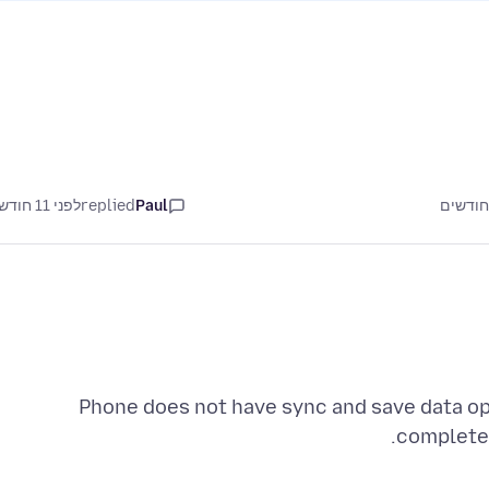
Paul
replied
לפני 11 חודשים
Phone does not have sync and save data opt
complete 