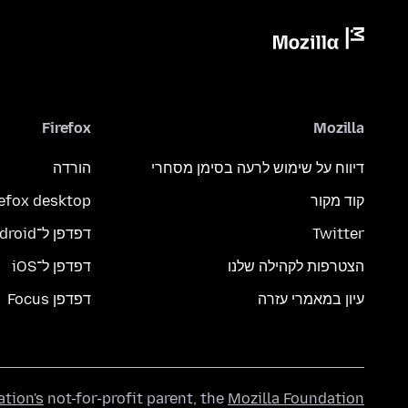
Firefox
Mozilla
דיווח על שימוש לרעה בסימן מסחרי
הורדה
קוד מקור
refox desktop
Twitter
דפדפן ל־Android
הצטרפות לקהילה שלנו
דפדפן ל־iOS
עיון במאמרי עזרה
דפדפן Focus
ation's
not-for-profit parent, the
Mozilla Foundation