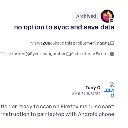
Archived
no option to sync and save data
1
תגובה
4
have this problem
288
views
Firefox עבור Android
Sync configuration
asked לפני 11 חודשים
Tony O
8/31/25, 9:41 AM
ion or ready to scan on Firefox menu so can't
instruction to pair laptop with Android phone.