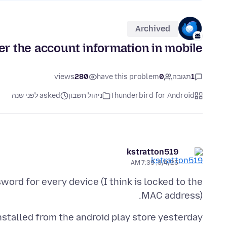
Archived
r the account information in mobile
1
תגובה
0
have this problem
280
views
Thunderbird for Android
ניהול חשבון
asked לפני שנה
kstratton519
3/4/25, 7:39 AM
word for every device (I think is locked to the
MAC address).
nstalled from the android play store yesterday.