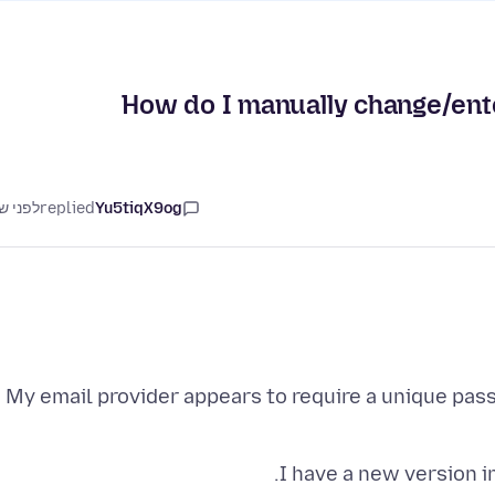
How do I manually change/ente
Yu5tiqX9og
replied
לפני ש
My email provider appears to require a unique pass
I have a new version i