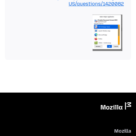
US/questions/1420082
Mozilla