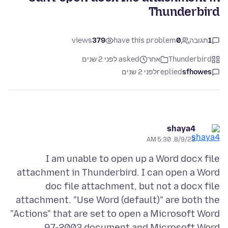
Thunderbird
1
תגובה
0
have this problem
379
views
Thunderbird
אחר
asked לפני 2 שנים
sfhowes
replied
לפני 2 שנים
shaya4
8/9/23, 5:30 AM
I am unable to open up a Word docx file
attachment in Thunderbird. I can open a Word
doc file attachment, but not a docx file
attachment. "Use Word (default)" are both the
"Actions" that are set to open a Microsoft Word
97-2003 document and Microsoft Word