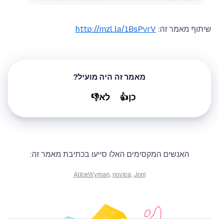
http://mzl.la/1BsPvrV
שיתוף מאמר זה:
מאמר זה היה מועיל?
לא👎
כן👍
האנשים המקסימים האלו סייעו בכתיבת מאמר זה:
AliceWyman
,
novica
,
Joni