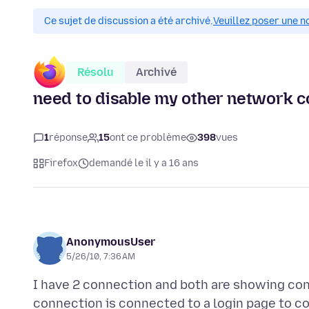
Ce sujet de discussion a été archivé.
Veuillez poser une n
Résolu
Archivé
need to disable my other network c
1
réponse
15
ont ce problème
398
vues
Firefox
demandé le il y a 16 ans
AnonymousUser
5/26/10, 7:36 AM
I have 2 connection and both are showing con
connection is connected to a login page to con