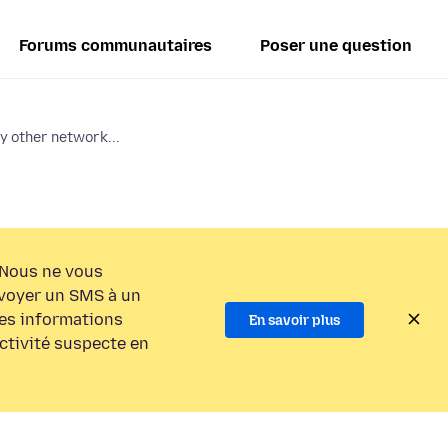
Forums communautaires
Poser une question
y other network...
Nous ne vous
voyer un SMS à un
es informations
En savoir plus
activité suspecte en