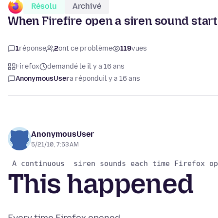
Résolu
Archivé
When Firefire open a siren sound star
1
réponse
2
ont ce problème
119
vues
Firefox
demandé le il y a 16 ans
AnonymousUser
a répondu
il y a 16 ans
AnonymousUser
5/21/10, 7:53 AM
This happened