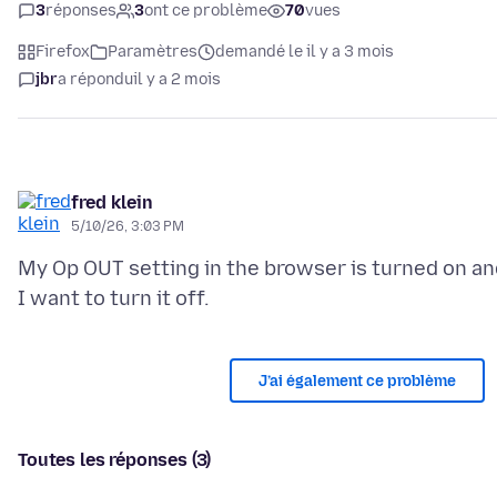
3
réponses
3
ont ce problème
70
vues
Firefox
Paramètres
demandé le il y a 3 mois
jbr
a répondu
il y a 2 mois
fred klein
5/10/26, 3:03 PM
My Op OUT setting in the browser is turned on an
J’ai également ce problème
Toutes les réponses (3)