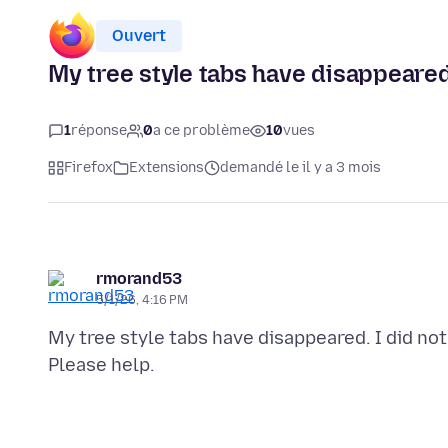
Ouvert
My tree style tabs have disappeared 
1
réponse
0
a ce problème
10
vues
Firefox
Extensions
demandé le il y a 3 mois
rmorand53
5/1/26, 4:16 PM
My tree style tabs have disappeared. I did not