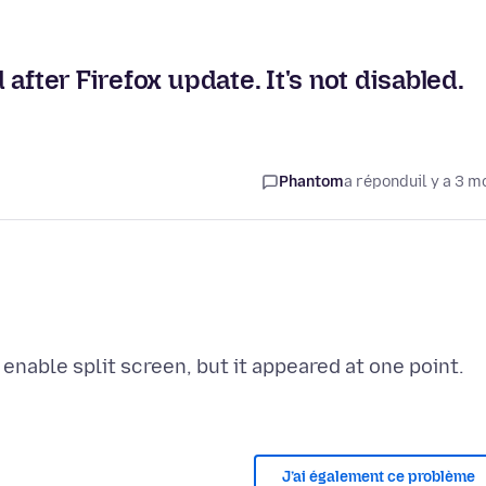
after Firefox update. It's not disabled.
Phantom
a répondu
il y a 3 m
 enable split screen, but it appeared at one point.
J’ai également ce problème