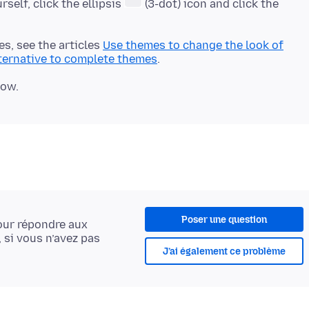
self, click the ellipsis
(3-dot) icon and click the
s, see the articles
Use themes to change the look of
alternative to complete themes
Poser une question
ur répondre aux
, si vous n’avez pas
J’ai également ce problème