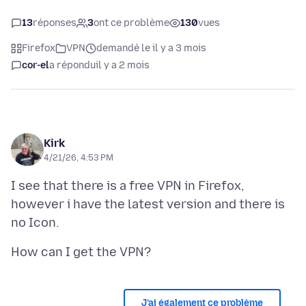
13
réponses
3
ont ce problème
130
vues
Firefox
VPN
demandé le il y a 3 mois
cor-el
a répondu
il y a 2 mois
Kirk
4/21/26, 4:53 PM
I see that there is a free VPN in Firefox,
however i have the latest version and there is
J’ai également ce problème