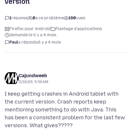
version
1
réponse
0
a ce problème
160
vues
Firefox pour Android
Plantage d’applications
demandé le il y a 4 mois
Paul
a répondu
il y a 4 mois
Cajundweeb
3/16/26, 5:56 AM
I keep getting crashes in Android tablet with
the current version. Crash reports keep
mentioning something to do with Java. This
has been a consistent problem for the last few