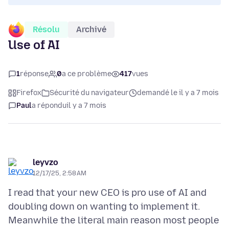
Résolu
Archivé
Use of AI
1
réponse
0
a ce problème
417
vues
Firefox
Sécurité du navigateur
demandé le il y a 7 mois
Paul
a répondu
il y a 7 mois
leyvzo
12/17/25, 2:58 AM
I read that your new CEO is pro use of AI and
doubling down on wanting to implement it.
Meanwhile the literal main reason most people