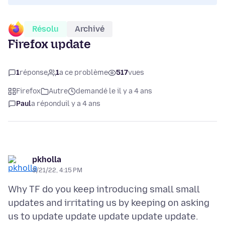
Résolu
Archivé
Firefox update
1
réponse
1
a ce problème
517
vues
Firefox
Autre
demandé le il y a 4 ans
Paul
a répondu
il y a 4 ans
pkholla
3/21/22, 4:15 PM
Why TF do you keep introducing small small
updates and irritating us by keeping on asking
us to update update update update update.