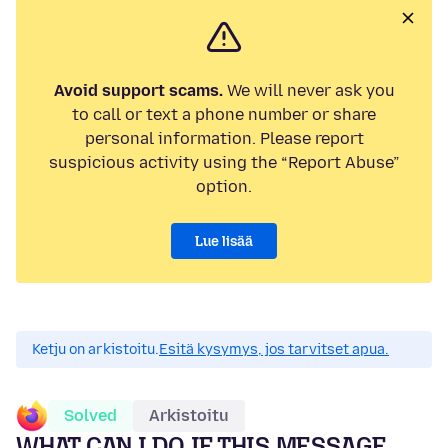
Avoid support scams.
We will never ask you
to call or text a phone number or share
personal information. Please report
suspicious activity using the “Report Abuse”
option.
Lue lisää
Ketju on arkistoitu.
Esitä kysymys, jos tarvitset apua.
Solved
Arkistoitu
WHAT CAN I DO IF THIS MESSAGE