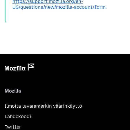
https://support.mozilla.org/en-
US/questions/new/mozilla-account/form
Mozilla
Ilmoita tavaramerkin väärinkäyttö
Lähdekoodi
Twitter