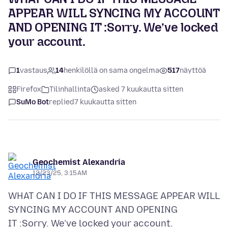
APPEAR WILL SYNCING MY ACCOUNT
AND OPENING IT :Sorry. We’ve locked
your account.
1
vastaus
14
henkilöllä on sama ongelma
517
näyttöä
Firefox
Tilinhallinta
asked 7 kuukautta sitten
SuMo Bot
replied
7 kuukautta sitten
Geochemist Alexandria
12/23/25, 3:15 AM
WHAT CAN I DO IF THIS MESSAGE APPEAR WILL
SYNCING MY ACCOUNT AND OPENING
IT :Sorry. We’ve locked your account.