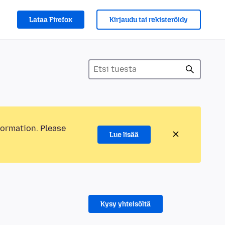
Lataa Firefox
Kirjaudu tai rekisteröidy
formation. Please
Lue lisää
Kysy yhteisöltä