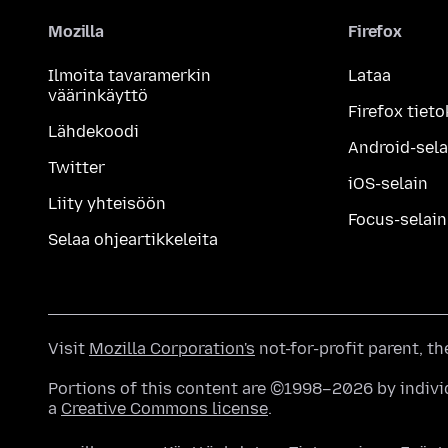
Mozilla
Firefox
Ilmoita tavaramerkin
Lataa
väärinkäyttö
Firefox tieto
Lähdekoodi
Android-sela
Twitter
iOS-selain
Liity yhteisöön
Focus-selain
Selaa ohjeartikkeleita
Visit
Mozilla Corporation's
not-for-profit parent, t
Portions of this content are ©1998–2026 by individ
a
Creative Commons license
.