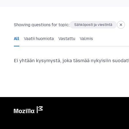
Showing questions for topic:
Sähköposti ja viestintä
All
Vaatii huomiota
Vastattu
Valmis
Ei yhtään kysymystä, joka täsmää nykyisiin suodat