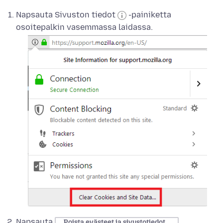
Napsauta Sivuston tiedot
-painiketta
osoitepalkin vasemmassa laidassa.
Napsauta
.
Poista evästeet ja sivustotiedot...