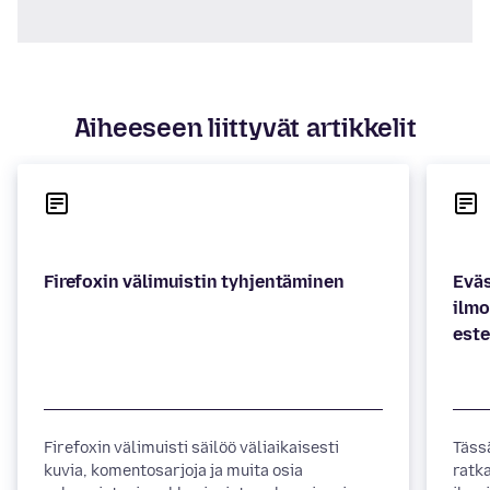
Aiheeseen liittyvät artikkelit
Eväs
ilmo
Firefoxin välimuisti säilöö väliaikaisesti
Täss
kuvia, komentosarjoja ja muita osia
ratk