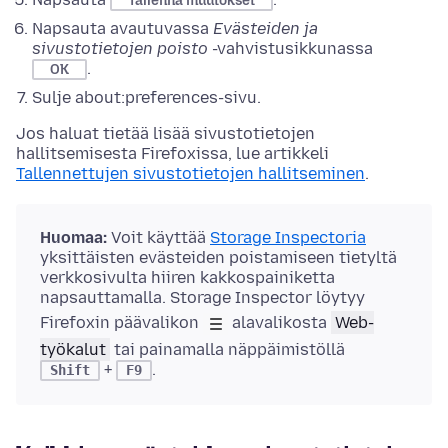
Tallenna muutokset
Napsauta avautuvassa
Evästeiden ja
sivustotietojen poisto
-vahvistusikkunassa
.
OK
Sulje about:preferences-sivu.
Jos haluat tietää lisää sivustotietojen
hallitsemisesta Firefoxissa, lue artikkeli
Tallennettujen sivustotietojen hallitseminen
.
Huomaa:
Voit
käyttää
Storage Inspectoria
yksittäisten evästeiden poistamiseen tietyltä
verkkosivulta hiiren kakkospainiketta
napsauttamalla. Storage Inspector löytyy
Firefoxin päävalikon
alavalikosta
Web-
työkalut
tai painamalla näppäimistöllä
+
.
Shift
F9