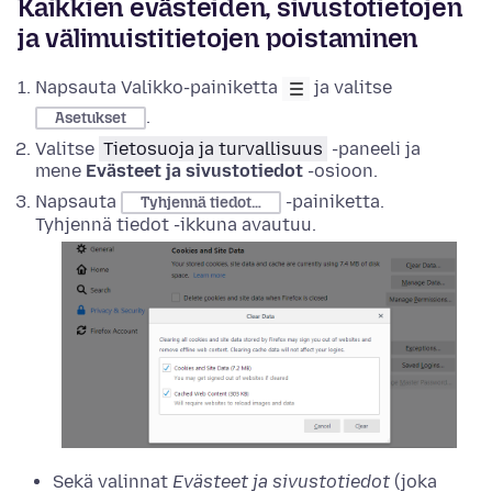
Kaikkien evästeiden, sivustotietojen
ja välimuistitietojen poistaminen
Napsauta Valikko-painiketta
ja valitse
.
Asetukset
Valitse
Tietosuoja ja turvallisuus
-paneeli ja
mene
Evästeet ja sivustotiedot
-osioon.
Napsauta
-painiketta.
Tyhjennä tiedot…
Tyhjennä tiedot -ikkuna avautuu.
Sekä valinnat
Evästeet ja sivustotiedot
(joka