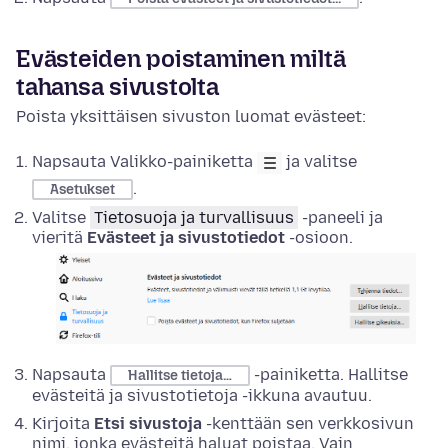
Evästeiden poistaminen miltä
tahansa sivustolta
Poista yksittäisen sivuston luomat evästeet:
Napsauta Valikko-painiketta
ja valitse
.
Asetukset
Valitse
Tietosuoja ja turvallisuus
-paneeli ja
vieritä
Evästeet ja sivustotiedot
-osioon.
Napsauta
-painiketta. Hallitse
Hallitse tietoja…
evästeitä ja sivustotietoja -ikkuna avautuu.
Kirjoita
Etsi sivustoja
-kenttään sen verkkosivun
nimi, jonka evästeitä haluat poistaa. Vain