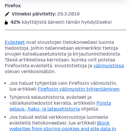
Firefox
Viimeksi päivitetty:
29.3.2019
42%
käyttäjistä äänesti tämän hyödylliseksi
Evästeet
ovat sivustojen tietokoneellesi luomia
tiedostoja, joihin tallennetaan esimerkiksi tietoja
sivujen katseluasetuksista ja kirjautumistiedoista.
Tässä artikkelissa kerrotaan, kuinka voit poistaa
Firefoxista evästeitä, sivustotietoja ja
välimuistissa
olevan verkkosisällön.
Jos haluat tyhjentää vain Firefoxin välimuistin,
lue artikkeli
Firefoxin välimuistin tyhjentäminen
.
Tyhjennä selaushistoria, evästeet ja
väliaikaistiedostot kerralla, artikkelin
Poista
selaus-, haku- ja lataushistoria
ohjeilla.
Jos haluat estää verkkosivustoja luomasta
evästeitä tietokoneellesi, lue artikkeli
Block
websites from storing cookies and site data in