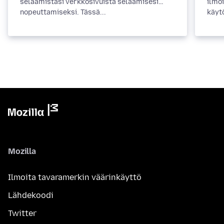
selaamistasi verkkosivuista selaamisesi
ilmoi
nopeuttamiseksi. Tässä...
käytö
Mozilla
Ilmoita tavaramerkin väärinkäyttö
Lähdekoodi
Twitter