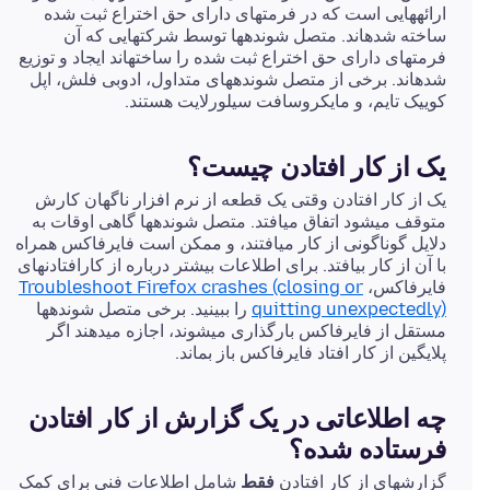
ارائههایی است که در فرمتهای دارای حق اختراع ثبت شده
ساخته شدهاند. متصل شوندهها توسط شرکتهایی که آن
فرمتهای دارای حق اختراع ثبت شده را ساختهاند ایجاد و توزیع
شدهاند. برخی از متصل شوندههای متداول، ادوبی فلش، اپل
کوییک تایم، و مایکروسافت سیلورلایت هستند.
یک از کار افتادن چیست؟
یک از کار افتادن وقتی یک قطعه از نرم افزار ناگهان کارش
متوقف میشود اتفاق میافتد. متصل شوندهها گاهی اوقات به
دلایل گوناگونی از کار میافتند، و ممکن است فایرفاکس همراه
با آن از کار بیافتد. برای اطلاعات بیشتر درباره از کارافتادنهای
فایرفاکس،
Troubleshoot Firefox crashes (closing or
quitting unexpectedly)
را ببینید. برخی متصل شوندهها
مستقل از فایرفاکس بارگذاری میشوند، اجازه میدهند اگر
پلایگین از کار افتاد فایرفاکس باز بماند.
چه اطلاعاتی در یک گزارش از کار افتادن
فرستاده شده؟
گزارشهای از کار افتادن
فقط
شامل اطلاعات فنی برای کمک