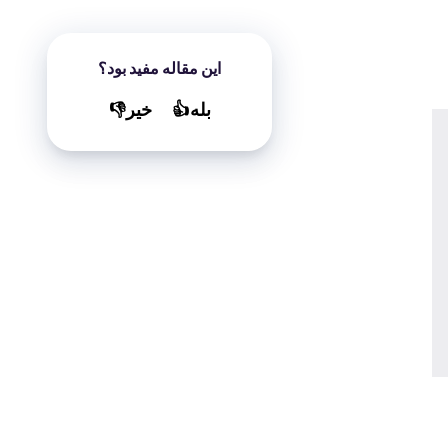
این مقاله مفید بود؟
بله👍
خير👎