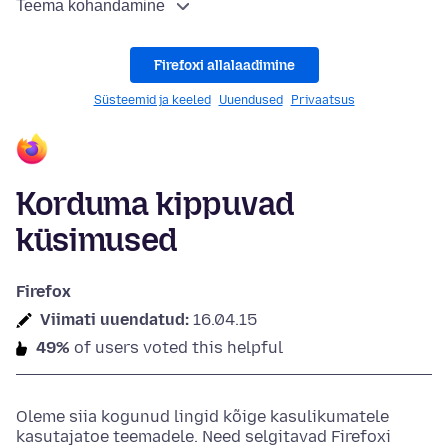
Teema kohandamine
Firefoxi allalaadimine
Süsteemid ja keeled
Uuendused
Privaatsus
Korduma kippuvad
küsimused
Firefox
Viimati uuendatud:
16.04.15
49%
of users voted this helpful
Oleme siia kogunud lingid kõige kasulikumatele
kasutajatoe teemadele. Need selgitavad Firefoxi