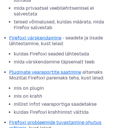
lülitada
mida privaatsel veebilehitsemisel ei
salvestata
teised võimalused, kuidas määrata, mida
Firefox salvestab
Firefoxi värskendamine
- seadete ja lisade
lähtestamine, kust leiad:
kuidas Firefoxi seaded lähtestada
mida värskendamine täpsemalt teeb
Pluginate vearaportite saatmine
aitamaks
Mozillal Firefoxi paremaks teha, kust leiad:
mis on plugin
mis on krahh
millist infot vearaportiga saadetakse
kuidas Firefoxi krahhimist vältida
Firefoxi probleemide tuvastamine ohutus