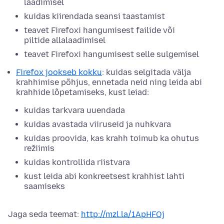
laadimisel
kuidas kiirendada seansi taastamist
teavet Firefoxi hangumisest failide või
piltide allalaadimisel
teavet Firefoxi hangumisest selle sulgemisel
Firefox jookseb kokku
: kuidas selgitada välja
krahhimise põhjus, ennetada neid ning leida abi
krahhide lõpetamiseks, kust leiad:
kuidas tarkvara uuendada
kuidas avastada viiruseid ja nuhkvara
kuidas proovida, kas krahh toimub ka ohutus
režiimis
kuidas kontrollida riistvara
kust leida abi konkreetsest krahhist lahti
saamiseks
Jaga seda teemat:
http://mzl.la/1ApHFOj