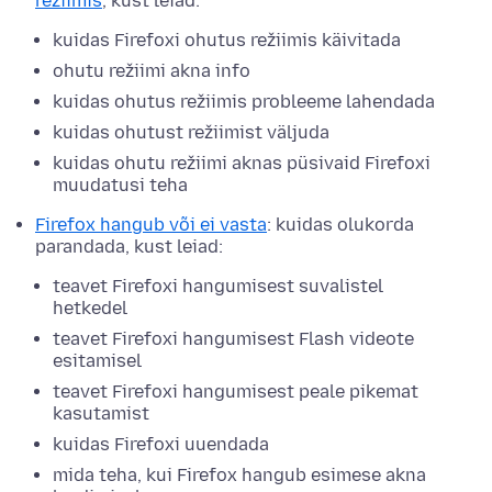
režiimis
, kust leiad:
kuidas Firefoxi ohutus režiimis käivitada
ohutu režiimi akna info
kuidas ohutus režiimis probleeme lahendada
kuidas ohutust režiimist väljuda
kuidas ohutu režiimi aknas püsivaid Firefoxi
muudatusi teha
Firefox hangub või ei vasta
: kuidas olukorda
parandada, kust leiad:
teavet Firefoxi hangumisest suvalistel
hetkedel
teavet Firefoxi hangumisest Flash videote
esitamisel
teavet Firefoxi hangumisest peale pikemat
kasutamist
kuidas Firefoxi uuendada
mida teha, kui Firefox hangub esimese akna