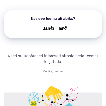
Kas see teema oli abiks?
Jah👍
Ei👎
Need suurepärased inimesed aitasid seda teemat
kirjutada:
Merike
,
vesper