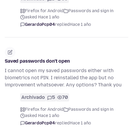
Firefox for Android
Passwords and sign in
asked Hace 1 año
GerardoPcp04
replied
Hace 1 año
Saved passwords don't open
I cannot open my saved passwords either with
biometrics not PIN. I reinstalled the app but no
improvement whatsoever. Any options? Thank you
Archivado
5
70
Firefox for Android
Passwords and sign in
asked Hace 1 año
GerardoPcp04
replied
Hace 1 año