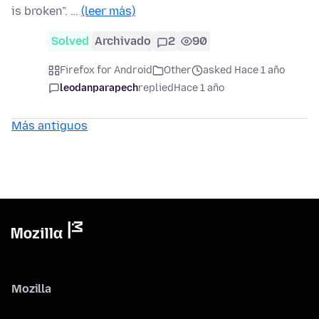
is broken”. …
(leer más)
Solved
Archivado
2
90
Firefox for Android
Other
asked Hace 1 año
leodanparapech
replied
Hace 1 año
Más antiguos
Mozilla