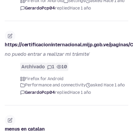
Firefox for Android
Settings
asked Hace 1 año
GerardoPcp04
replied
Hace 1 año
https://certificacioninternacional.mijp.gob.ve/paginas/
no puedo entrar a realizar mi trámite'
Archivado
1
10
Firefox for Android
Performance and connectivity
asked Hace 1 año
GerardoPcp04
replied
Hace 1 año
menus en catalan