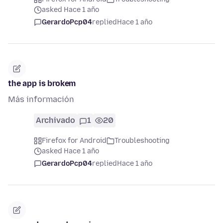
asked Hace 1 año
GerardoPcp04
replied
Hace 1 año
the app is brokem
Más información
Archivado
1
20
Firefox for Android
Troubleshooting
asked Hace 1 año
GerardoPcp04
replied
Hace 1 año