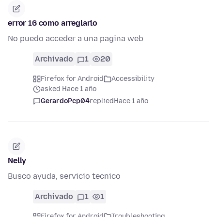
error 16 como arreglarlo
No puedo acceder a una pagina web
Archivado
1
20
Firefox for Android
Accessibility
asked Hace 1 año
GerardoPcp04
replied
Hace 1 año
Nelly
Busco ayuda, servicio tecnico
Archivado
1
1
Firefox for Android
Troubleshooting