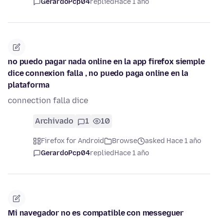
GerardoPcp04
replied
Hace 1 año
no puedo pagar nada online en la app firefox siemple
dice connexion falla , no puedo paga online en la
plataforma
connection falla dice
Archivado
1
10
Firefox for Android
Browse
asked Hace 1 año
GerardoPcp04
replied
Hace 1 año
Mi navegador no es compatible con messeguer