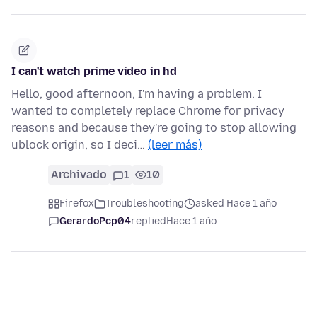
I can't watch prime video in hd
Hello, good afternoon, I'm having a problem. I
wanted to completely replace Chrome for privacy
reasons and because they're going to stop allowing
ublock origin, so I deci…
(leer más)
Archivado
1
10
Firefox
Troubleshooting
asked Hace 1 año
GerardoPcp04
replied
Hace 1 año