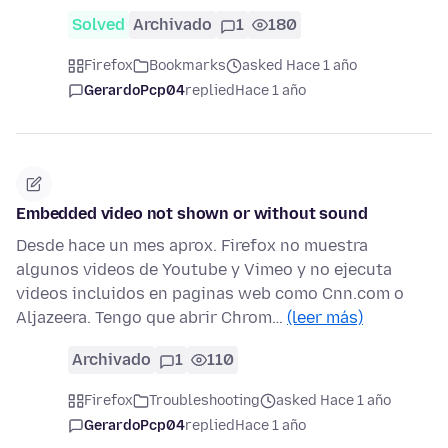
Solved
Archivado
1
180
Firefox
Bookmarks
asked Hace 1 año
GerardoPcp04
replied
Hace 1 año
Embedded video not shown or without sound
Desde hace un mes aprox. Firefox no muestra
algunos videos de Youtube y Vimeo y no ejecuta
videos incluidos en paginas web como Cnn.com o
Aljazeera. Tengo que abrir Chrom…
(leer más)
Archivado
1
110
Firefox
Troubleshooting
asked Hace 1 año
GerardoPcp04
replied
Hace 1 año