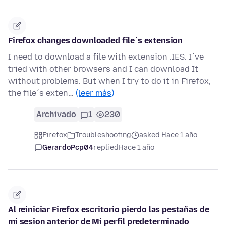
Firefox changes downloaded file´s extension
I need to download a file with extension .IES. I´ve
tried with other browsers and I can download It
without problems. But when I try to do it in Firefox,
the file´s exten…
(leer más)
Archivado
1
230
Firefox
Troubleshooting
asked Hace 1 año
GerardoPcp04
replied
Hace 1 año
Al reiniciar Firefox escritorio pierdo las pestañas de
mi sesion anterior de Mi perfil predeterminado