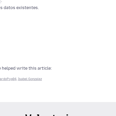
.
os datos existentes.
 helped write this article:
ardoPcp04
,
Isabel Gonzalez