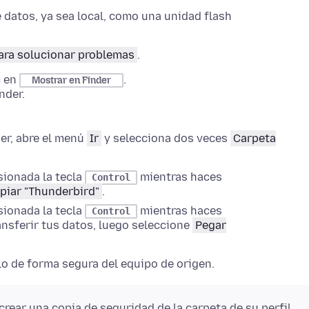
 datos, ya sea local, como una unidad flash
ara solucionar problemas
.
c en
.
Mostrar en Finder
nder
.
er
,
abre el menú
Ir
y selecciona dos veces
Carpeta
sionada la tecla
mientras haces
Control
piar "Thunderbird"
.
sionada la tecla
mientras haces
Control
ansferir tus datos, luego seleccione
Pegar
elo de forma segura del equipo de origen.
ear una copia de seguridad de la carpeta de su perfil