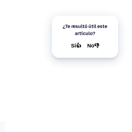
¿Te resultó útil este
artículo?
Sí👍
No👎