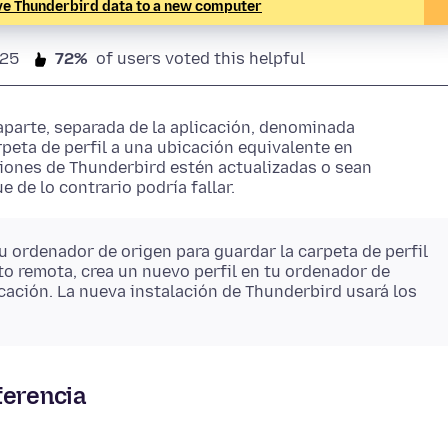
e Thunderbird data to a new computer
/25
72%
of users voted this helpful
aparte, separada de
la aplicación
, denominada
rpeta de perfil a una ubicación equivalente en
iones de Thunderbird estén actualizadas o sean
e de lo contrario podría fallar.
u ordenador de origen para guardar la carpeta de perfil
 remota, crea un nuevo perfil en tu ordenador de
cación. La nueva instalación de Thunderbird usará los
ferencia