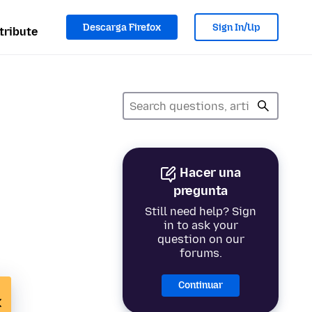
Descarga Firefox
Sign In/Up
tribute
Hacer una
pregunta
Still need help? Sign
in to ask your
question on our
forums.
Continuar