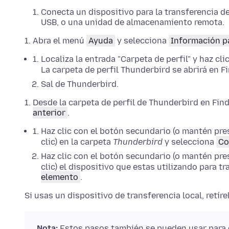
Conecta un dispositivo para la transferencia de
USB, o una unidad de almacenamiento remota.
Abra el menú
Ayuda
y selecciona
Información p
Localiza la entrada "Carpeta de perfil" y haz cli
La carpeta de perfil Thunderbird se abrirá en
Fi
Sal de
Thunderbird.
Desde la carpeta de perfil de Thunderbird en
Find
anterior
.
Haz clic con el botón secundario (o mantén pre
clic)
en la carpeta
Thunderbird
y selecciona
Co
Haz clic con el botón secundario (o mantén pre
clic)
el dispositivo que estas utilizando para tr
elemento
.
Si usas un dispositivo de transferencia local, retír
Nota:
Estos pasos también se pueden usar para cr