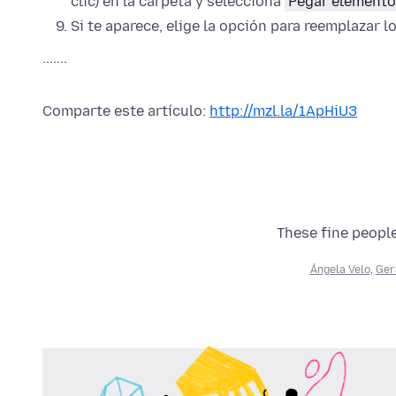
clic)
en la carpeta y selecciona
Pegar elemento
Si te aparece, elige la opción para reemplazar l
.......
Comparte este artículo:
http://mzl.la/1ApHiU3
These fine people
Ángela Velo
,
Ger