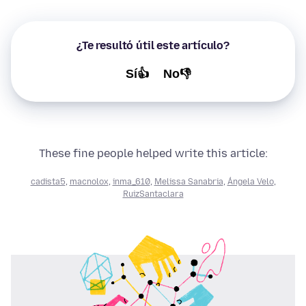
¿Te resultó útil este artículo?
Sí👍
No👎
These fine people helped write this article:
cadista5
,
macnolox
,
inma_610
,
Melissa Sanabria
,
Ángela Velo
,
RuizSantaclara