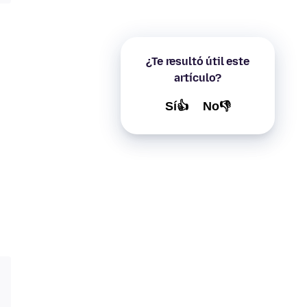
¿Te resultó útil este
artículo?
Sí👍
No👎