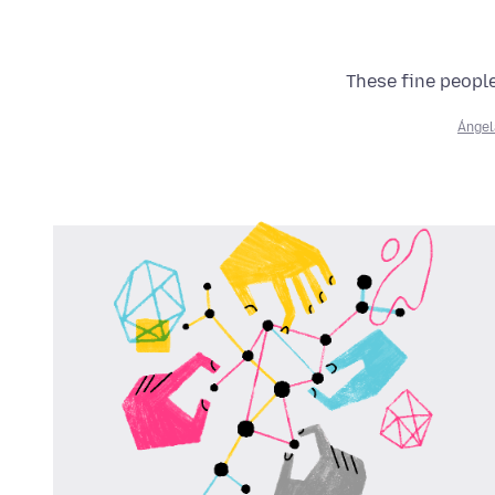
These fine people
Ángel