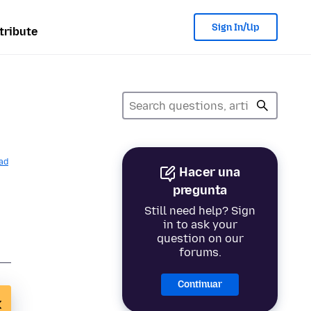
Sign In/Up
tribute
ad
Hacer una
pregunta
Still need help? Sign
in to ask your
question on our
forums.
Continuar