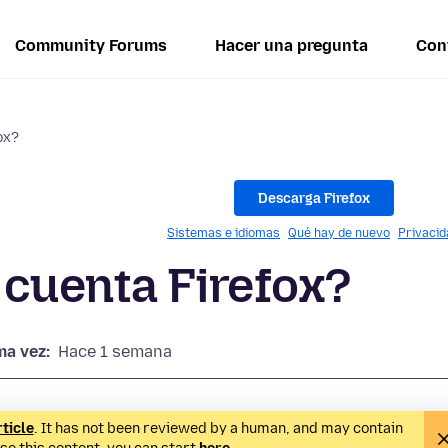
Community Forums
Hacer una pregunta
Con
ox?
Descarga Firefox
Sistemas e idiomas
Qué hay de nuevo
Privacid
cuenta Firefox?
ma vez:
Hace 1 semana
rticle
. It has not been reviewed by a human, and may contain