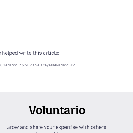
 helped write this article:
o
,
GerardoPcp04
,
danielareyesalvarado512
Voluntario
Grow and share your expertise with others.