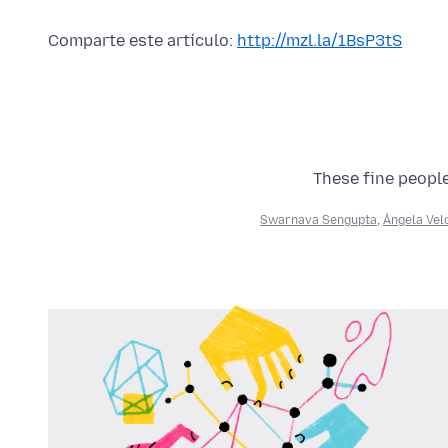
Comparte este artículo:
http://mzl.la/1BsP3tS
These fine people
Swarnava Sengupta
,
Ángela Vel