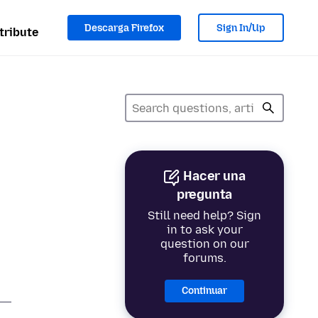
Descarga Firefox
Sign In/Up
tribute
Hacer una
x
pregunta
Still need help? Sign
in to ask your
question on our
forums.
Continuar