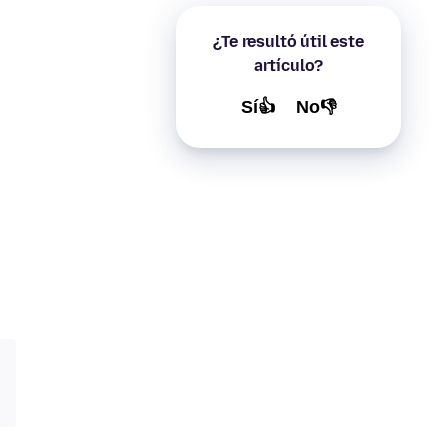
¿Te resultó útil este
artículo?
Sí👍
No👎