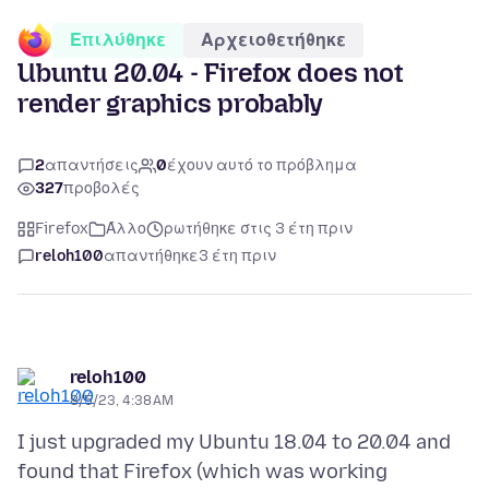
Επιλύθηκε
Αρχειοθετήθηκε
Ubuntu 20.04 - Firefox does not
render graphics probably
2
απαντήσεις
0
έχουν αυτό το πρόβλημα
327
προβολές
Firefox
Άλλο
ρωτήθηκε στις 3 έτη πριν
reloh100
απαντήθηκε
3 έτη πριν
reloh100
8/5/23, 4:38 AM
I just upgraded my Ubuntu 18.04 to 20.04 and
found that Firefox (which was working