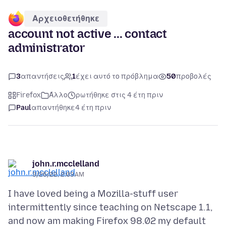
Αρχειοθετήθηκε
account not active ... contact
administrator
3
απαντήσεις
1
έχει αυτό το πρόβλημα
50
προβολές
Firefox
Άλλο
ρωτήθηκε στις 4 έτη πριν
Paul
απαντήθηκε
4 έτη πριν
john.r.mcclelland
3/26/22, 2:03 AM
I have loved being a Mozilla-stuff user
intermittently since teaching on Netscape 1.1,
and now am making Firefox 98.02 my default