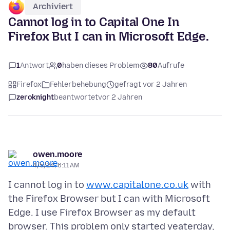
Archiviert
Cannot log in to Capital One In
Firefox But I can in Microsoft Edge.
1
Antwort
0
haben dieses Problem
80
Aufrufe
Firefox
Fehlerbehebung
gefragt vor 2 Jahren
zeroknight
beantwortet
vor 2 Jahren
owen.moore
4/5/24, 6:11 AM
I cannot log in to
www.capitalone.co.uk
with
the Firefox Browser but I can with Microsoft
Edge. I use Firefox Browser as my default
browser. This problem only started yeaterday,