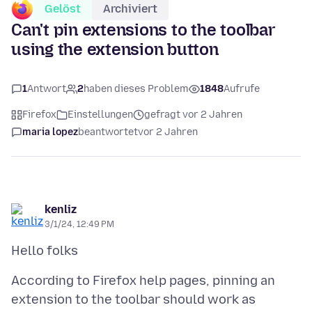
Gelöst
Archiviert
Can't pin extensions to the toolbar
using the extension button
1
Antwort
2
haben dieses Problem
1848
Aufrufe
Firefox
Einstellungen
gefragt vor 2 Jahren
maria lopez
beantwortet
vor 2 Jahren
kenliz
3/1/24, 12:49 PM
According to Firefox help pages, pinning an
extension to the toolbar should work as