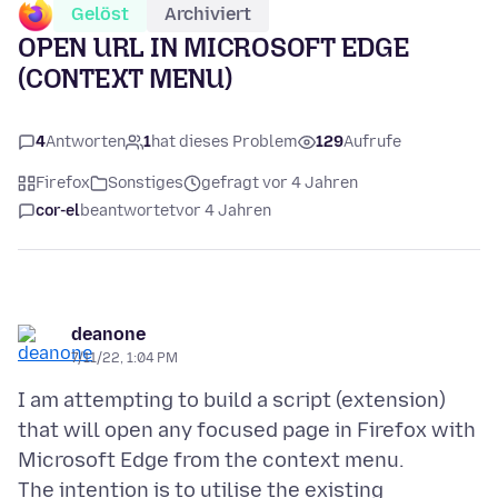
Gelöst
Archiviert
OPEN URL IN MICROSOFT EDGE
(CONTEXT MENU)
4
Antworten
1
hat dieses Problem
129
Aufrufe
Firefox
Sonstiges
gefragt vor 4 Jahren
cor-el
beantwortet
vor 4 Jahren
deanone
7/11/22, 1:04 PM
I am attempting to build a script (extension)
that will open any focused page in Firefox with
Microsoft Edge from the context menu.
The intention is to utilise the existing